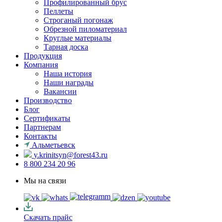
Профилированный брус
Пеллеты
Строганый погонаж
Обрезной пиломатериал
Круглые материалы
Тарная доска
Продукция
Компания
Наша история
Наши награды
Вакансии
Производство
Блог
Сертификаты
Партнерам
Контакты
Альметьевск
y.krinitsyn@forest43.ru
8 800 234 20 96
Мы на связи
Скачать прайс