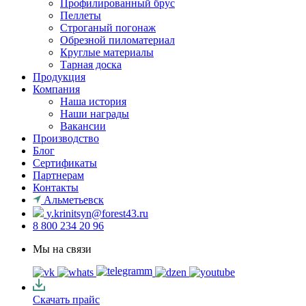
Профилированный брус
Пеллеты
Строганый погонаж
Обрезной пиломатериал
Круглые материалы
Тарная доска
Продукция
Компания
Наша история
Наши награды
Вакансии
Производство
Блог
Сертификаты
Партнерам
Контакты
Альметьевск
y.krinitsyn@forest43.ru
8 800 234 20 96
Мы на связи
Скачать прайс