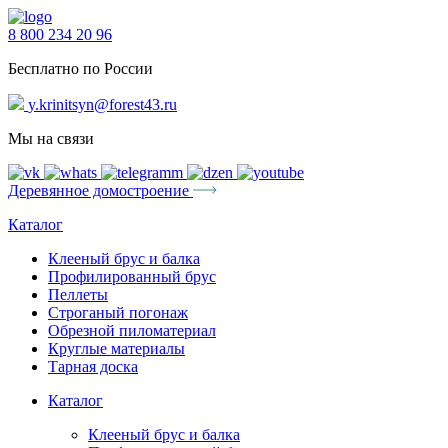
8 800 234 20 96
Бесплатно по России
y.krinitsyn@forest43.ru
Мы на связи
Деревянное домостроение
Каталог
Клееный брус и балка
Профилированный брус
Пеллеты
Строганый погонаж
Обрезной пиломатериал
Круглые материалы
Тарная доска
Каталог
Клееный брус и балка