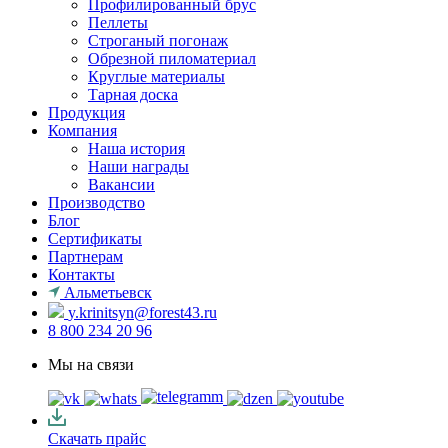
Профилированный брус
Пеллеты
Строганый погонаж
Обрезной пиломатериал
Круглые материалы
Тарная доска
Продукция
Компания
Наша история
Наши награды
Вакансии
Производство
Блог
Сертификаты
Партнерам
Контакты
Альметьевск
y.krinitsyn@forest43.ru
8 800 234 20 96
Мы на связи
Скачать прайс