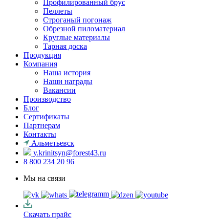
Профилированный брус
Пеллеты
Строганый погонаж
Обрезной пиломатериал
Круглые материалы
Тарная доска
Продукция
Компания
Наша история
Наши награды
Вакансии
Производство
Блог
Сертификаты
Партнерам
Контакты
Альметьевск
y.krinitsyn@forest43.ru
8 800 234 20 96
Мы на связи
Скачать прайс