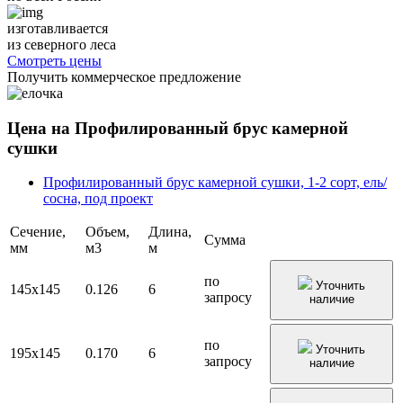
изготавливается
из северного леса
Смотреть цены
Получить коммерческое предложение
Цена на Профилированный брус камерной
сушки
Профилированный брус камерной сушки, 1-2 сорт, ель/
сосна, под проект
Сечение,
Объем,
Длина,
Сумма
мм
м3
м
по
Уточнить
145х145
0.126
6
запросу
наличие
по
Уточнить
195х145
0.170
6
запросу
наличие